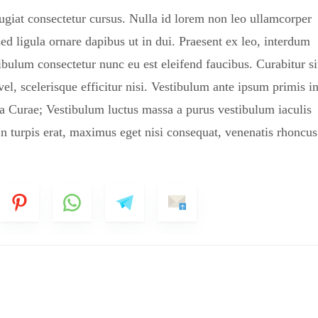
ugiat consectetur cursus. Nulla id lorem non leo ullamcorper
ed ligula ornare dapibus ut in dui. Praesent ex leo, interdum
tibulum consectetur nunc eu est eleifend faucibus. Curabitur si
vel, scelerisque efficitur nisi. Vestibulum ante ipsum primis i
lia Curae; Vestibulum luctus massa a purus vestibulum iaculis
 turpis erat, maximus eget nisi consequat, venenatis rhoncus
Lengkap
Nomer WhatsApp
han yang Diminati
tar (Jika ada)